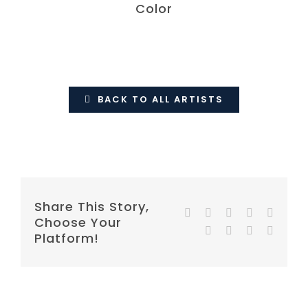
Color
BACK TO ALL ARTISTS
Share This Story,
Facebook
Twitter
Reddit
LinkedIn
WhatsA
Choose Your
Tumblr
Pinterest
Vk
E-
Platform!
mail