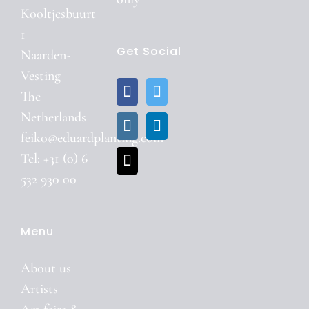
Kooltjesbuurt
1
Get Social
Naarden-
Vesting
The
Netherlands
feiko@eduardplanting.com
Tel: +31 (0) 6
532 930 00
Menu
About us
Artists