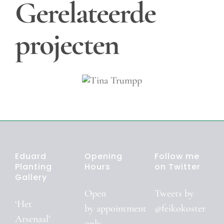
Gerelateerde
projecten
Tina
Trumpp
Eduard
Opening
Follow me
Planting
Hours
on Twitter
Gallery
Open
Tweets by
‘Het
by
appointment
@feikokoster
Arsenaal’
only